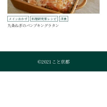
メインおかず
料理研究家レシピ
洋食
九条ねぎのパンプキングラタン
©2021 こと京都