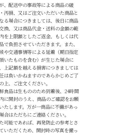
が、配送中の事故等による商品の破
・汚損、又はご注文いただいた商品と
なる場合につきましては、後日に商品
交換、又は商品代金・送料の金額の範
内を上限額としたご返金、もしくは代
品で負担させていただきます。また、
候や交通事情等による延着（期日指定
頂いたものを含む）が生じた場合に
、上記額を越える損害につきましては
任は負いかねますのであらかじめご了
の上、ご注文ください。
鮮食品は生もののため到着後、24時間
内に開封のうえ、商品のご確認をお願
いたします。万が一商品に不備があっ
場合はただちにご連絡ください。
た可能であれば、再発防止の参考とさ
ていただくため、開封時の写真を撮っ