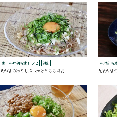
和食
料理研究家レシピ
麺類
料理研究
条ねぎの冷やしぶっかけとろろ蕎麦
九条ねぎ