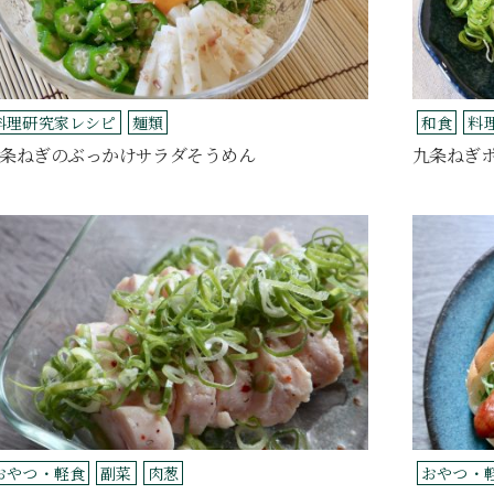
料理研究家レシピ
麺類
和食
料
条ねぎのぶっかけサラダそうめん
九条ねぎ
おやつ・軽食
副菜
肉葱
おやつ・