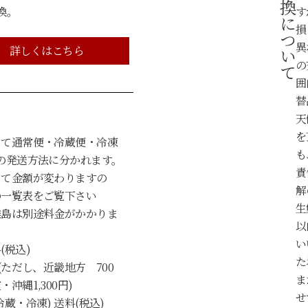
返品・交換について
換。
す
損
異
詳しくはこちら
の
囲
替
天
を
って通常便・冷蔵便・冷凍
も
の発送方法に分かれます。
責
って金額が変わりますの
解
の一覧表をご覧下さい
生
離島は別途料金がかかりま
以
い
(税込)
た
(ただし、近畿地方 700
ま
沖縄1,300円)
せ
蔵・冷凍) 送料(税込)