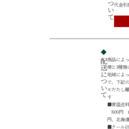
代金引
商品によ
配送について
便と3種類
地域によ
で、下記
＊だたし
す
■常温送料
800円 
円、北海道・
■クール(冷