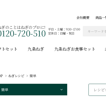
会社概要
商品一
ねぎのことはねぎのプロに!
平日・土曜：9:30~17:00
0120-720-510
定休日：日曜・祝日
フトセット
九条ねぎ
九条ねぎお食事セット
OP
ねぎレシピ
簡単
カテゴリーから探す
簡単