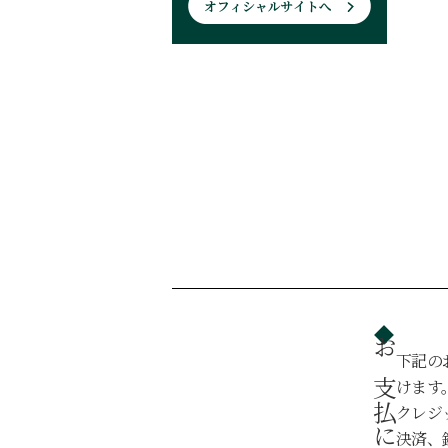
下記の
お支払について
けます
クレジ
決済、