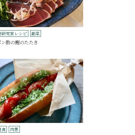
理研究家レシピ
副菜
ポン酢の鰹のたたき
軽食
肉葱