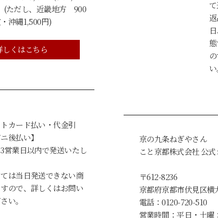
て
 (ただし、近畿地方 900
返
沖縄1,500円)
日
態
詳しくはこちら
の
い
ットカード払い・代金引
ビニ後払い】
京の九条ねぎやさん
3営業日以内で発送いたし
こと京都株式会社 公
っては当日発送できない商
〒612-8236
ますので、詳しくはお問い
京都府京都市伏見区横
ださい。
電話：0120-720-510
営業時間：平日・土曜：9: