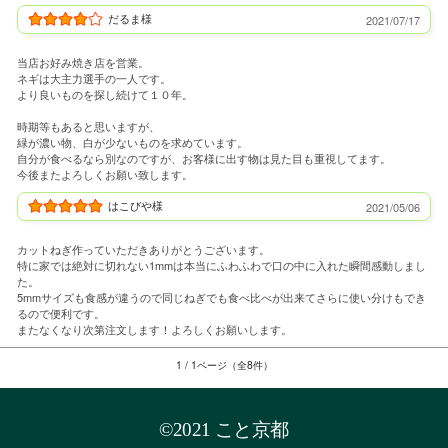
だるま様
2021/07/17
当店お好み焼き店を営業。
ネギは大主力選手の一人です。
より良いものを探し続けて１０年。
時期等もあると思いますが、
緑が濃い物、白が少ないものを求めています。
自分が食べるなら別なのですが、お客様に出す物は見た目も重視してます。
今後またよろしくお願い致します。
はこびや様
2021/05/06
カットねぎ作っていただきありがとうございます。
特に家では絶対に切れない1mmは本当にふわふわで口の中に入れた瞬間感動しまし
た。
5mmサイズも食感が違うので同じねぎでも食べ比べが出来てさらに使い分けもでき
るので便利です。
またなくなり次第注文します！よろしくお願いします。
1 / 1ページ（全8件）