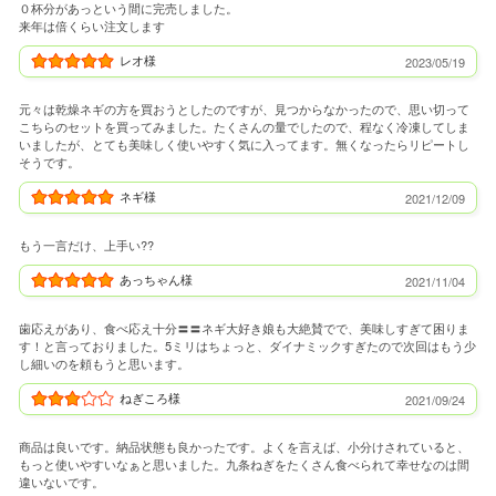
０杯分があっという間に完売しました。
来年は倍くらい注文します
レオ様
2023/05/19
元々は乾燥ネギの方を買おうとしたのですが、見つからなかったので、思い切って
こちらのセットを買ってみました。たくさんの量でしたので、程なく冷凍してしま
いましたが、とても美味しく使いやすく気に入ってます。無くなったらリピートし
そうです。
ネギ様
2021/12/09
もう一言だけ、上手い??
あっちゃん様
2021/11/04
歯応えがあり、食べ応え十分〓〓ネギ大好き娘も大絶賛でで、美味しすぎて困りま
す！と言っておりました。5ミリはちょっと、ダイナミックすぎたので次回はもう少
し細いのを頼もうと思います。
ねぎころ様
2021/09/24
商品は良いです。納品状態も良かったです。よくを言えば、小分けされていると、
もっと使いやすいなぁと思いました。九条ねぎをたくさん食べられて幸せなのは間
違いないです。