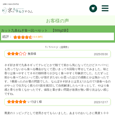
お客様の声
カット九条ねぎ食べ比べセット 【500g2袋】
総評：
4.4 (8件)
1 / 1ページ（全8件）
無音様
2025/05/30
ネギ好き何で九条ネギってテレビとかで観てて前から気になってたけどスーパーに
も売ってないから食べる機会がなくて思いきって今回取り寄せしてみました。味と
香りは食べやすくてネギの独特香りが少なく食べやすく印象的でした。ただずっと
前から食べてみたいって思いが強すぎたせいか思ったほどの感動とかは無かったで
す。1番困ったのが量の問題でした、なんぼネギ好きとは言え1人なので1袋食べるの
がやっとで仕方なく残りの1袋冷凍2日して自然解凍したらベタッとして、やはり食
感と香りが良くなかったです。値段と量が多い問題が改善が無い限り次はない感じ
ですね。
いでぼく様
2023/12/17
蕎麦のトッピングとして使用させてもらいました。あまりのおいしさに蕎麦１００