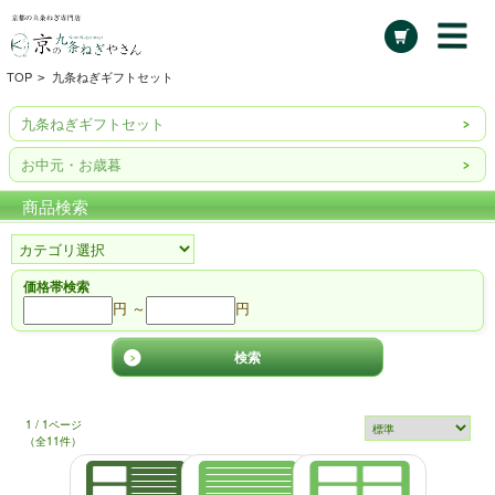
TOP
九条ねぎギフトセット
>
九条ねぎギフトセット
お中元・お歳暮
商品検索
価格帯検索
円 ～
円
1 / 1ページ
（全11件）