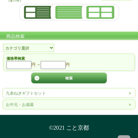
（全11件）
商品検索
価格帯検索
円 ～
円
九条ねぎギフトセット
お中元・お歳暮