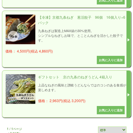
【冷凍】京都九条ねぎ 葱活餃子 96個 16個入り×6
パック
九条ねぎは製造上MAX値の30%使用。
シンプルなねぎしお味で、とことんねぎを活かした餃子で
す。
価格： 4,500円(税込 4,860円)
ギフトセット 京の九条のねぎうどん 4箱入り
上品なねぎの風味と讃岐うどんならではのコシのある食感が
楽しめます。
価格： 2,963円(税込 3,200円)
1 / 1ページ