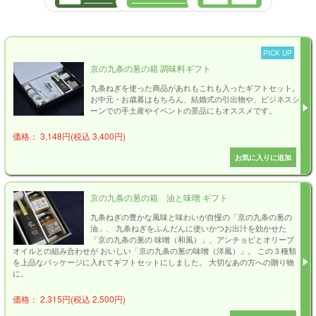
PICK UP
京の九条の葱の箱 調味料ギフト
九条ねぎを使った商品があれもこれも入ったギフトセット。
お中元・お歳暮はもちろん、結婚式の引出物や、ビジネスシ
ーンでの手土産やイベントの景品にもオススメです。
価格： 3,148円(税込 3,400円)
京の九条の葱の箱 油と味噌 ギフト
九条ねぎの豊かな風味と味わいが自慢の「京の九条の葱の
油」、 九条ねぎをふんだんに使いかつお出汁を効かせた
「京の九条の葱の 味噌（和風）」、アンチョビとオリーブ
オイルとの組み合わせが おいしい「京の九条の葱の味噌（洋風）」。 この３種類
を上品なパッケージに入れてギフトセットにしました。 大切なあの方への贈り物
に。
価格： 2,315円(税込 2,500円)