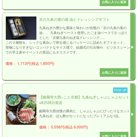
京の九条の葱の箱 油とドレッシングギフト
九条ねぎの豊かな風味と味わいが自慢の「京の九条の葱の
油」、 九条ねぎペースト使用したごま油ベースでさっぱり
とした「京都九条のねぎ塩ドレッシング」。
この２種類を、シックな風合いで和を感じるパッケージに詰めたギフトセット。
荷物になりすぎないコンパクトなサイズ感で、結婚式の引出物や、ビジネスシーン
での手土産やイベントの景品にもオススメです。
価格： 1,713円(税込 1,850円)
PICK UP
【銀閣寺大西×こと京都】九条ねぎしゃぶしゃぶセット
※8月28日発送
銀閣寺大西自慢の豚肉と、しゃぶしゃぶにぴったりなカット
九条ねぎ、ぽん酢がセットになったプレミアムな1品。
価格： 5,556円(税込 6,000円)