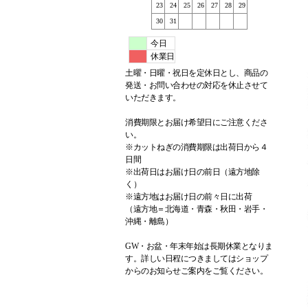
23
24
25
26
27
28
29
30
31
今日
休業日
土曜・日曜・祝日を定休日とし、商品の
発送・お問い合わせの対応を休止させて
いただきます。
消費期限とお届け希望日にご注意くださ
い。
※カットねぎの消費期限は出荷日から４
日間
※出荷日はお届け日の前日（遠方地除
く）
※遠方地はお届け日の前々日に出荷
（遠方地＝北海道・青森・秋田・岩手・
沖縄・離島）
GW・お盆・年末年始は長期休業となりま
す。詳しい日程につきましてはショップ
からのお知らせご案内をご覧ください。