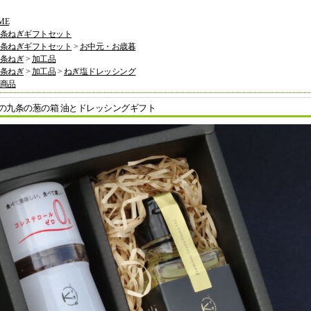
ME
条ねぎギフトセット
条ねぎギフトセット
>
お中元・お歳暮
条ねぎ
>
加工品
条ねぎ
>
加工品
>
ねぎ塩ドレッシング
商品
の九条の葱の箱 油とドレッシングギフト