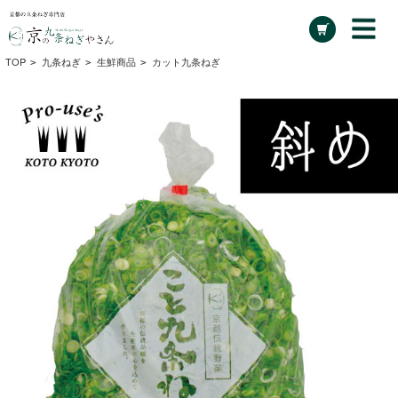
TOP
九条ねぎ
生鮮商品
カット九条ねぎ
>
>
>