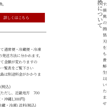
返品・交換について
換。
す
損
異
詳しくはこちら
の
囲
替
天
を
って通常便・冷蔵便・冷凍
も
の発送方法に分かれます。
責
って金額が変わりますの
解
の一覧表をご覧下さい
生
離島は別途料金がかかりま
以
い
(税込)
た
(ただし、近畿地方 700
ま
沖縄1,300円)
せ
蔵・冷凍) 送料(税込)