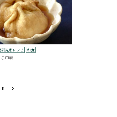
理研究家レシピ
和食
もち巾着
11