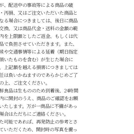
が、配送中の事故等による商品の破
・汚損、又はご注文いただいた商品と
なる場合につきましては、後日に商品
交換、又は商品代金・送料の金額の範
内を上限額としたご返金、もしくは代
品で負担させていただきます。また、
候や交通事情等による延着（期日指定
頂いたものを含む）が生じた場合に
、上記額を越える損害につきましては
任は負いかねますのであらかじめご了
の上、ご注文ください。
鮮食品は生もののため到着後、24時間
内に開封のうえ、商品のご確認をお願
いたします。万が一商品に不備があっ
場合はただちにご連絡ください。
た可能であれば、再発防止の参考とさ
ていただくため、開封時の写真を撮っ