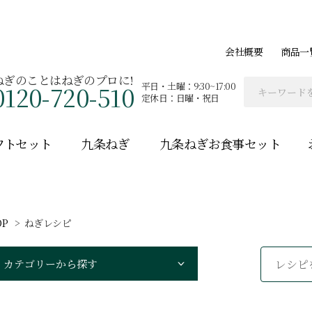
会社概要
商品一
ねぎのことはねぎのプロに!
平日・土曜：9:30~17:00
0120-720-510
定休日：日曜・祝日
フトセット
九条ねぎ
九条ねぎお食事セット
OP
ねぎレシピ
カテゴリーから探す