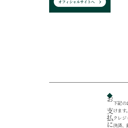
下記の
お支払について
けます
クレジ
決済、