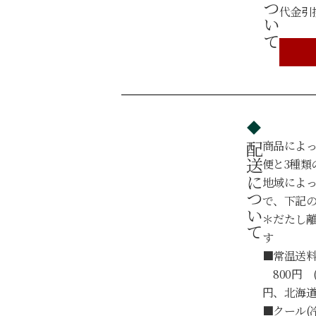
代金引
商品によ
配送について
便と3種類
地域によ
で、下記
＊だたし
す
■常温送料
800円 
円、北海道・
■クール(冷