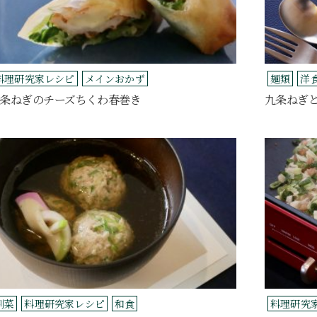
料理研究家レシピ
メインおかず
麺類
洋
条ねぎのチーズちくわ春巻き
九条ねぎ
副菜
料理研究家レシピ
和食
料理研究