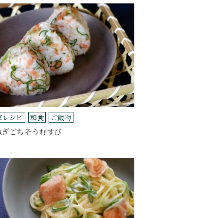
家レシピ
和食
ご飯物
ねぎごちそうむすび