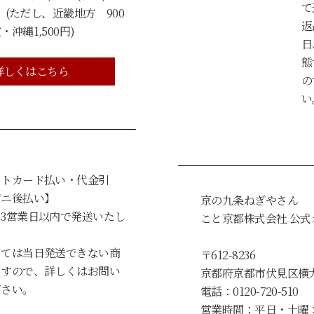
て
 (ただし、近畿地方 900
返
沖縄1,500円)
日
態
詳しくはこちら
の
い
ットカード払い・代金引
ビニ後払い】
京の九条ねぎやさん
3営業日以内で発送いたし
こと京都株式会社 公
っては当日発送できない商
〒612-8236
ますので、詳しくはお問い
京都府京都市伏見区横
ださい。
電話：0120-720-510
営業時間：平日・土曜：9: