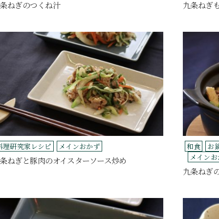
条ねぎのつくね汁
九条ねぎ
料理研究家レシピ
メインおかず
和食
お
メインお
条ねぎと豚肉のオイスターソース炒め
九条ねぎ