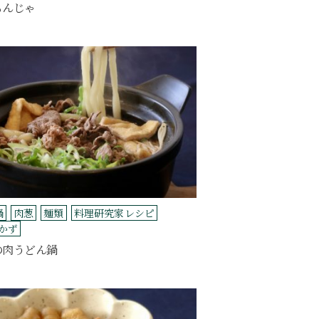
もんじゃ
鍋
肉葱
麺類
料理研究家レシピ
かず
の肉うどん鍋