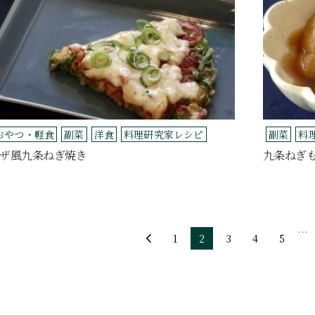
おやつ・軽食
副菜
洋食
料理研究家レシピ
副菜
料
ザ風九条ねぎ焼き
九条ねぎ
…
1
2
3
4
5