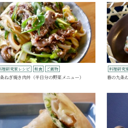
料理研究家レシピ
和食
ご飯物
料理研究
条ねぎ焼き肉丼（半日分の野菜メニュー）
春の九条