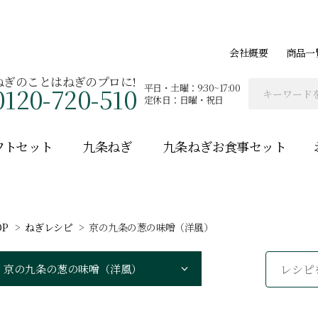
会社概要
商品一
ねぎのことはねぎのプロに!
平日・土曜：9:30~17:00
0120-720-510
定休日：日曜・祝日
フトセット
九条ねぎ
九条ねぎお食事セット
OP
ねぎレシピ
京の九条の葱の味噌（洋風）
カテゴリーから探す
京の九条の葱の味噌（洋風）