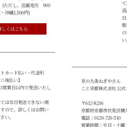
て
 (ただし、近畿地方 900
返
沖縄1,500円)
日
態
詳しくはこちら
の
い
ットカード払い・代金引
ビニ後払い】
京の九条ねぎやさん
3営業日以内で発送いたし
こと京都株式会社 公
っては当日発送できない商
〒612-8236
ますので、詳しくはお問い
京都府京都市伏見区横
ださい。
電話：0120-720-510
営業時間：平日・土曜：9: