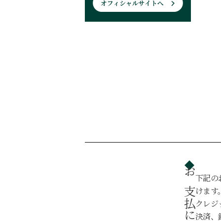
下記の
お支払について
けます
クレジ
決済、