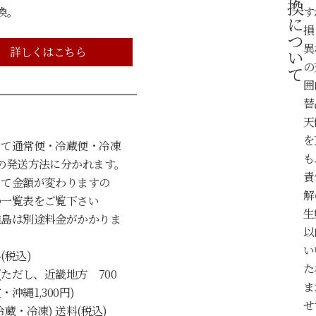
返品・交換について
換。
す
損
異
詳しくはこちら
の
囲
替
天
を
って通常便・冷蔵便・冷凍
も
の発送方法に分かれます。
責
って金額が変わりますの
解
の一覧表をご覧下さい
生
離島は別途料金がかかりま
以
い
(税込)
た
(ただし、近畿地方 700
ま
沖縄1,300円)
せ
蔵・冷凍) 送料(税込)