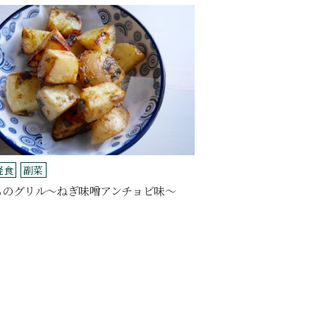
軽食
副菜
ものグリル～ねぎ味噌アンチョビ味～