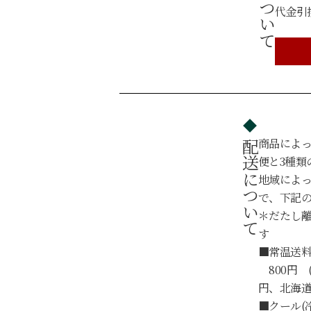
代金引
商品によ
配送について
便と3種類
地域によ
で、下記
＊だたし
す
■常温送料
800円 
円、北海道・
■クール(冷