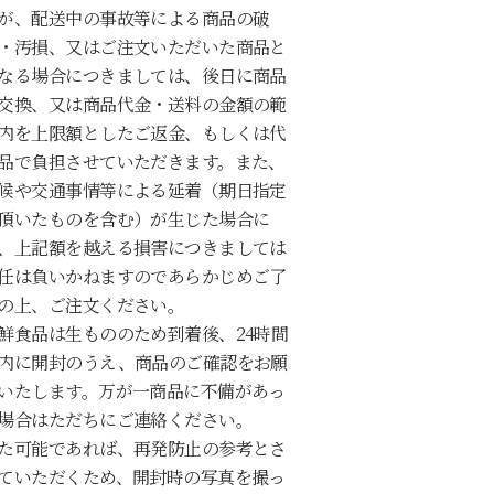
が、配送中の事故等による商品の破
・汚損、又はご注文いただいた商品と
なる場合につきましては、後日に商品
交換、又は商品代金・送料の金額の範
内を上限額としたご返金、もしくは代
品で負担させていただきます。また、
候や交通事情等による延着（期日指定
頂いたものを含む）が生じた場合に
、上記額を越える損害につきましては
任は負いかねますのであらかじめご了
の上、ご注文ください。
鮮食品は生もののため到着後、24時間
内に開封のうえ、商品のご確認をお願
いたします。万が一商品に不備があっ
場合はただちにご連絡ください。
た可能であれば、再発防止の参考とさ
ていただくため、開封時の写真を撮っ