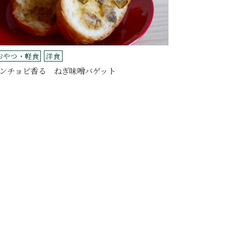
おやつ・軽食
洋食
ンチョビ香る ねぎ味噌バゲット